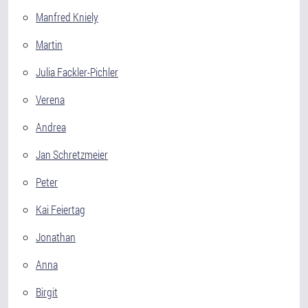
Manfred Kniely
Martin
Julia Fackler-Pichler
Verena
Andrea
Jan Schretzmeier
Peter
Kai Feiertag
Jonathan
Anna
Birgit